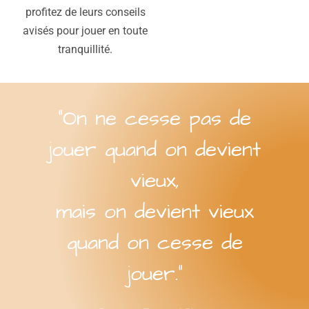
profitez de leurs conseils
avisés pour jouer en toute
tranquillité.
“On ne cesse pas de
jouer quand on devient
vieux,
mais on devient vieux
quand on cesse de
jouer.”